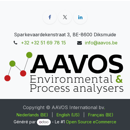
Sparkevaardekenstraat 3, BE-8600 Diksmuide
+32 +32 51 69 78 15
info@aavos.be
Copyright © AAVOS International bv
.
Nederlands (BE)
|
English (US)
|
Français (BE)
Généré par
- Le #1
Open Source eCommerce