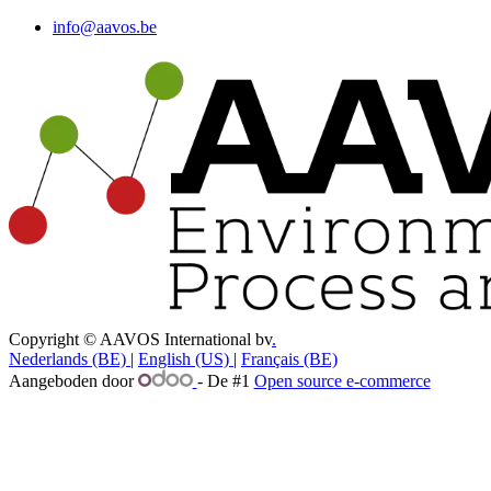
info@aavos.be
Copyright © AAVOS International bv
.
Nederlands (BE)
|
English (US)
|
Français (BE)
Aangeboden door
- De #1
Open source e-commerce